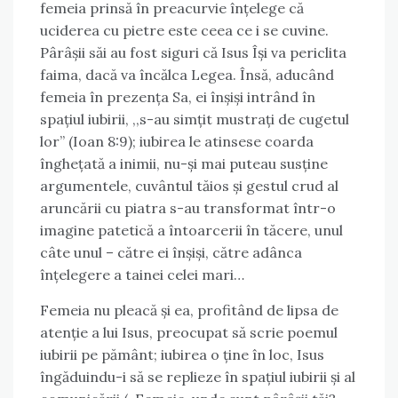
femeia prinsă în preacurvie înțelege că
uciderea cu pietre este ceea ce i se cuvine.
Pârâșii săi au fost siguri că Isus Își va periclita
faima, dacă va încălca Legea. Însă, aducând
femeia în prezența Sa, ei înșiși intrând în
spațiul iubirii, ,,s-au simțit mustrați de cugetul
lor” (Ioan 8:9); iubirea le atinsese coarda
înghețată a inimii, nu-și mai puteau susține
argumentele, cuvântul tăios și gestul crud al
aruncării cu piatra s-au transformat într-o
imagine patetică a întoarcerii în tăcere, unul
câte unul – către ei înșiși, către adânca
înțelegere a tainei celei mari…
Femeia nu pleacă și ea, profitând de lipsa de
atenție a lui Isus, preocupat să scrie poemul
iubirii pe pământ; iubirea o ține în loc, Isus
îngăduindu-i să se replieze în spațiul iubirii și al