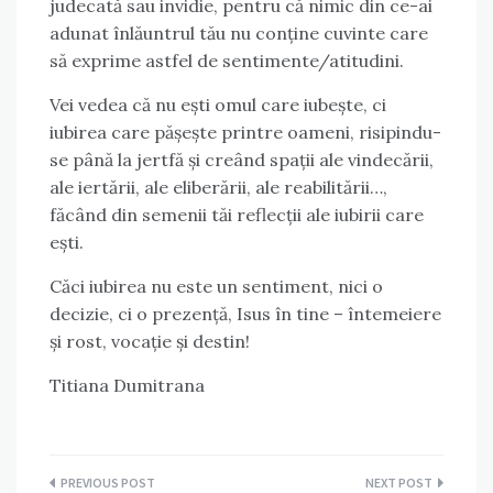
judecată sau invidie, pentru că nimic din ce-ai
adunat înlăuntrul tău nu conține cuvinte care
să exprime astfel de sentimente/atitudini.
Vei vedea că nu ești omul care iubește, ci
iubirea care pășește printre oameni, risipindu-
se până la jertfă și creând spații ale vindecării,
ale iertării, ale eliberării, ale reabilitării…,
făcând din semenii tăi reflecții ale iubirii care
ești.
Căci iubirea nu este un sentiment, nici o
decizie, ci o prezență, Isus în tine – întemeiere
și rost, vocație și destin!
Titiana Dumitrana
Post