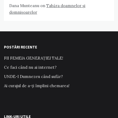
Dana Munteanu
on
Tabăra doamnelor și
domnișoarelor
POSTĂRI RECENTE
FII FEMEIA GENERAȚIEI TALE!
Ce faci când nu ai internet?
UNDE-I Dumnezeu când sufăr?
Ai curajul de a-ți împlini chemarea!
LINK-URI UTILE