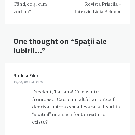
Când, ce și cum
Revista Priscila –
navigation
vorbim?
Interviu Lidia Schiopu
One thought on “
Spații ale
iubirii…
”
Rodica Filip
says:
18/04/2013 at 21:25
Excelent, Tatiana! Ce cuvinte
frumoase! Caci cum altfel ar putea fi
decrisa iubirea cea adevarata decat in
“spatiul” in care a fost creata sa
existe?