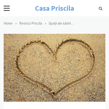
Skip
Casa Priscila
to
content
»
»
Home
Revista Priscila
Spații ale iubirii…