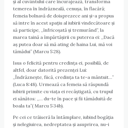
și al cuvântului care încurajează, transforma
temerea în îndrăzneală, cenușa, în flacără;
femeia bolnavă de doisprezece ani și-a propus
să intre în acest spațiu al iubirii vindecătoare și
să participe, ,,înfricoșată și tremurând”, la
marea taină a împărtășirii cu puterea ei: ,,Dacă
aș putea doar să mă ating de haina Lui, mă voi
tămădui” (Marcu 5:28).
Isus o felicită pentru credința ei, posibilă, de
altfel, doar datorită prezenței Lui:
,,Îndrăznește, fiică, credința ta te-a mântuit…”
(Luca 8:48). Urmează ca femeia să răspundă
iubirii primite cu viața ei recâștigată, cu trupul
ei sănătos: ,,… du-te în pace și fii tămăduită de
boala ta”( Marcu 5:34b).
Pe cei ce trăiseră la întâmplare, iubind bogăția
și nelegiuirea, nedreptatea și asuprirea, nu-i