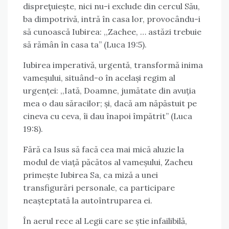
dispreţuiește, nici nu-i exclude din cercul Său,
ba dimpotrivă, intră în casa lor, provocându-i
să cunoască Iubirea: ,,Zachee, … astăzi trebuie
să rămân în casa ta” (Luca 19:5).
Iubirea imperativă, urgentă, transformă inima
vameșului, situând-o în același regim al
urgenței: ,,Iată, Doamne, jumătate din avuția
mea o dau săracilor; și, dacă am năpăstuit pe
cineva cu ceva, îi dau înapoi împătrit” (Luca
19:8).
Fără ca Isus să facă cea mai mică aluzie la
modul de viață păcătos al vameșului, Zacheu
primește Iubirea Sa, ca miză a unei
transfigurări personale, ca participare
neașteptată la autoîntruparea ei.
În aerul rece al Legii care se știe infailibilă,