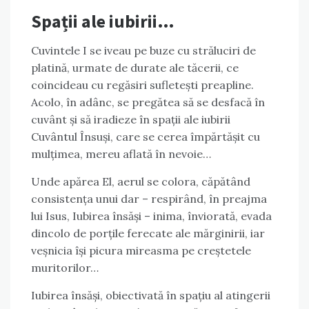
Spații ale iubirii…
Cuvintele I se iveau pe buze cu străluciri de
platină, urmate de durate ale tăcerii, ce
coincideau cu regăsiri sufletești preapline.
Acolo, în adânc, se pregătea să se desfacă în
cuvânt și să iradieze în spații ale iubirii
Cuvântul Însuși, care se cerea împărtășit cu
mulțimea, mereu aflată în nevoie…
Unde apărea El, aerul se colora, căpătând
consistența unui dar – respirând, în preajma
lui Isus, Iubirea însăși – inima, înviorată, evada
dincolo de porțile ferecate ale mărginirii, iar
veșnicia își picura mireasma pe creștetele
muritorilor…
Iubirea însăși, obiectivată în spațiu al atingerii