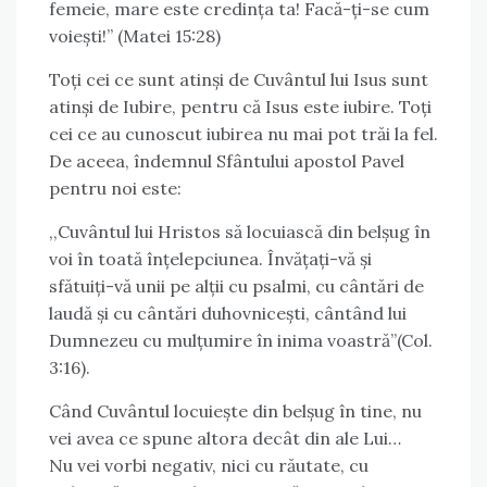
femeie, mare este credința ta! Facă-ți-se cum
voiești!” (Matei 15:28)
Toți cei ce sunt atinși de Cuvântul lui Isus sunt
atinși de Iubire, pentru că Isus este iubire. Toți
cei ce au cunoscut iubirea nu mai pot trăi la fel.
De aceea, îndemnul Sfântului apostol Pavel
pentru noi este:
,,Cuvântul lui Hristos să locuiască din belșug în
voi în toată înțelepciunea. Învățați-vă și
sfătuiți-vă unii pe alții cu psalmi, cu cântări de
laudă și cu cântări duhovnicești, cântând lui
Dumnezeu cu mulțumire în inima voastră”(Col.
3:16).
Când Cuvântul locuiește din belșug în tine, nu
vei avea ce spune altora decât din ale Lui…
Nu vei vorbi negativ, nici cu răutate, cu