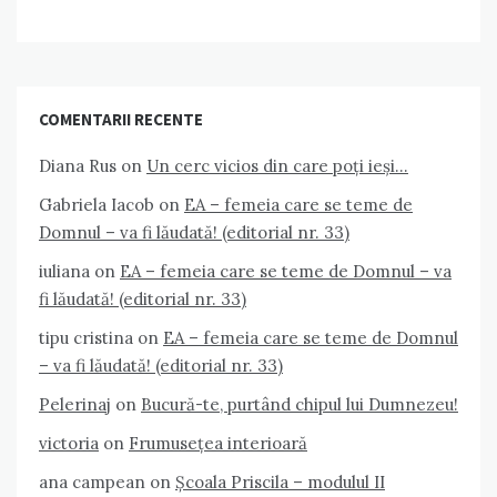
COMENTARII RECENTE
Diana Rus
on
Un cerc vicios din care poți ieși…
Gabriela Iacob
on
EA – femeia care se teme de
Domnul – va fi lăudată! (editorial nr. 33)
iuliana
on
EA – femeia care se teme de Domnul – va
fi lăudată! (editorial nr. 33)
tipu cristina
on
EA – femeia care se teme de Domnul
– va fi lăudată! (editorial nr. 33)
Pelerinaj
on
Bucură-te, purtând chipul lui Dumnezeu!
victoria
on
Frumusețea interioară
ana campean
on
Școala Priscila – modulul II