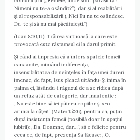
comunicării (,,Femeie, unde sunt pârâșii tăi?
Nimeni nu te-a osândit?”), dar și al reabilitării
și al responsabilizării (,,Nici Eu nu te osândesc.
Du-te și să nu mai păcătuiești.”)
(Ioan 8:10,11). Trăirea virtuoasă la care este
provocată este răspunsul ei la darul primit.
Și când ai impresia că a întors spatele femeii
canaanite, mimând indiferența,
insensibilitatea de neînțeles în fața unei dureri
imense, de fapt, Isus pleacă uitându-Şi inima în
palma ei, lăsându-i răgazul de a se ridica după
un refuz atât de categoric, dar inautentic :
,,Nu este bine să iei pâinea copiilor și s-o
arunci la căței!” (Matei 15:26), pentru ca, puțin
după insistența femeii (posibilă doar în spațiul
iubirii): ,,Da, Doamne, dar…”, să o felicite pentru
ceea ce, de fapt, prezența Sa făcuse: ,,O,