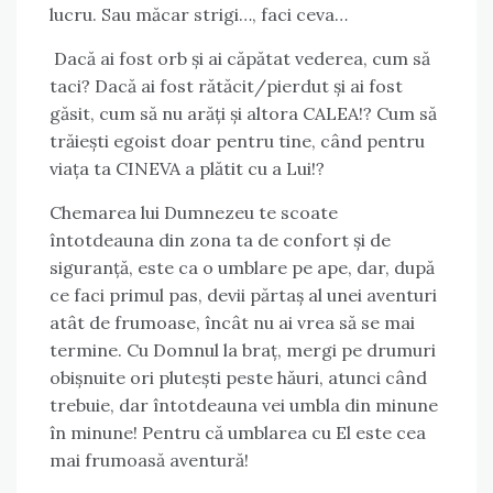
lucru. Sau măcar strigi…, faci ceva…
Dacă ai fost orb și ai căpătat vederea, cum să
taci? Dacă ai fost rătăcit/pierdut și ai fost
găsit, cum să nu arăți și altora CALEA!? Cum să
trăiești egoist doar pentru tine, când pentru
viața ta CINEVA a plătit cu a Lui!?
Chemarea lui Dumnezeu te scoate
întotdeauna din zona ta de confort și de
siguranță, este ca o umblare pe ape, dar, după
ce faci primul pas, devii părtaș al unei aventuri
atât de frumoase, încât nu ai vrea să se mai
termine. Cu Domnul la braț, mergi pe drumuri
obișnuite ori plutești peste hăuri, atunci când
trebuie, dar întotdeauna vei umbla din minune
în minune! Pentru că umblarea cu El este cea
mai frumoasă aventură!