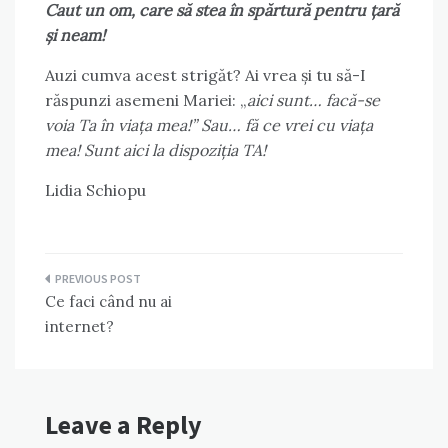
Caut un om, care să stea în spărtură pentru țară
și neam!
Auzi cumva acest strigăt? Ai vrea și tu să-I
răspunzi asemeni Mariei: „
aici sunt… facă-se
voia Ta în viața mea!” Sau… fă ce vrei cu viața
mea! Sunt aici la dispoziția TA!
Lidia Schiopu
Post
Ce faci când nu ai
navigation
internet?
Leave a Reply