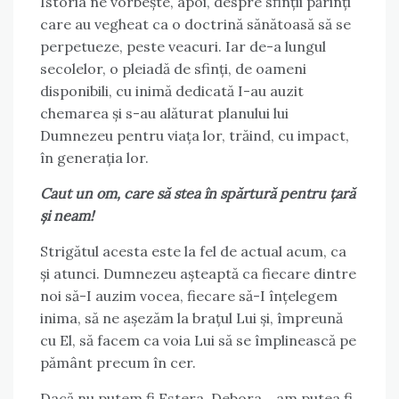
Istoria ne vorbește, apoi, despre sfinții părinți
care au vegheat ca o doctrină sănătoasă să se
perpetueze, peste veacuri. Iar de-a lungul
secolelor, o pleiadă de sfinți, de oameni
disponibili, cu inimă dedicată I-au auzit
chemarea și s-au alăturat planului lui
Dumnezeu pentru viața lor, trăind, cu impact,
în generația lor.
Caut un om, care să stea în spărtură pentru țară
și neam!
Strigătul acesta este la fel de actual acum, ca
și atunci. Dumnezeu așteaptă ca fiecare dintre
noi să-I auzim vocea, fiecare să-I înțelegem
inima, să ne așezăm la brațul Lui și, împreună
cu El, să facem ca voia Lui să se împlinească pe
pământ precum în cer.
Dacă nu putem fi Estera, Debora… am putea fi