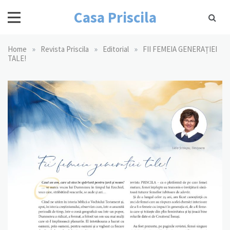
Skip
Casa Priscila
to
content
»
»
»
Home
Revista Priscila
Editorial
FII FEMEIA GENERAȚIEI
TALE!