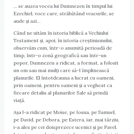
… se auzea vocea lui Dumnezeu în timpul lui
Ezechiel, voce care, străbătând veacurile, se
aude și azi…
Când ne uităm în istoria biblică a Vechiului
Testament și, apoi, în istoria creștinismului,
observăm cum, într-o anumită perioadă de
timp, într-o zonă geografică sau într-un
popor, Dumnezeu a ridicat, a format, a folosit
un om sau mai mulți care să-I împlinească
planurile. El întotdeauna a lucrat cu oameni,
prin oameni, pentru oameni și a vegheat ca
fiecare detaliu al planurilor Sale să prindă
viață.
Așa l-a ridicat pe Moise, pe Iosua, pe Samuel,
pe David, pe Debora, pe Estera, iar, mai târziu,
i-a ales pe cei doisprezece ucenici și pe Pavel.