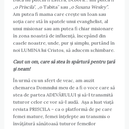
„
o Priscila
”, „o Tabita” sau „
o Susana Wesley”
.
Am putea fi mama care crește un Ioan sau
soția care stă în spatele unui evanghelist, al
unui misionar sau am putea fi chiar misionare
în zona noastră de influență, începând din
casele noastre, unde, pur și simplu, purtând în
noi LUMINA lui Cristos, să aducem schimbare.
Caut un om, care să stea în spărtură pentru țară
și neam!
În urmă cu un sfert de veac, am auzit
chemarea Domnului meu de a fi o voce care să
stea de partea ADEVĂRULUI și să-l transmită
tuturor celor ce vor să-l audă. Așa a luat viață
revista PRISCILA – ca o platformă de pe care
femei mature, femei înțelepte au transmis o
învățătură sănătoasă tuturor femeilor