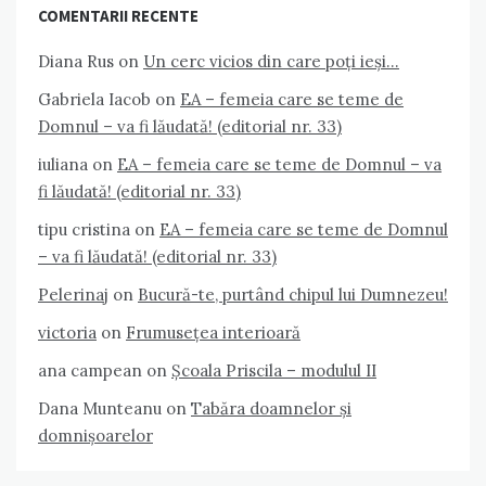
COMENTARII RECENTE
Diana Rus
on
Un cerc vicios din care poți ieși…
Gabriela Iacob
on
EA – femeia care se teme de
Domnul – va fi lăudată! (editorial nr. 33)
iuliana
on
EA – femeia care se teme de Domnul – va
fi lăudată! (editorial nr. 33)
tipu cristina
on
EA – femeia care se teme de Domnul
– va fi lăudată! (editorial nr. 33)
Pelerinaj
on
Bucură-te, purtând chipul lui Dumnezeu!
victoria
on
Frumusețea interioară
ana campean
on
Școala Priscila – modulul II
Dana Munteanu
on
Tabăra doamnelor și
domnișoarelor