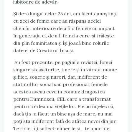
iubitoare de adevăr.
Și de-a lungul celor 25 ani, am făcut cunoștință
cu zeci de femei care au răspuns acelei
chemări interioare de a fi o femeie cu impact
în generația ei, de a fi femeia care-și trăiește
din plin feminitatea și își joacă bine rolurile
date ei de Creatorul Însuși.
Au fost prezente, pe paginile revistei, femei
singure și căsătorite, tinere și în vârstă, mame
și fiice, soacre și nurori, dar, indiferent de
statutul lor social sau profesional, femeile
acestea aveau ceva în comun: dragostea
pentru Dumnezeu, CEL care a transformat
pentru totdeauna viețile lor. Ele au înțeles că,
dacă ți s-a făcut un bine așa de mare, nu mai
poți sta indiferent față de atâtea nevoi din jur.
Te ridici, îți sufleci mânecile și… te apuci de