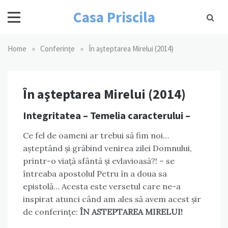
Skip
Casa Priscila
to
content
»
»
Home
Conferințe
În aşteptarea Mirelui (2014)
În aşteptarea Mirelui (2014)
Integritatea – Temelia caracterului –
Ce fel de oameni ar trebui să fim noi…
așteptând și grăbind venirea zilei Domnului,
printr-o viață sfântă și evlavioasă?! – se
întreaba apostolul Petru în a doua sa
epistolă… Acesta este versetul care ne-a
inspirat atunci când am ales să avem acest șir
de conferințe:
ÎN ASTEPTAREA MIRELUI!