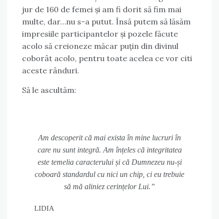
jur de 160 de femei și am fi dorit să fim mai
multe, dar…nu s-a putut. Însă putem să lăsăm
impresiile participantelor și pozele făcute
acolo să creioneze măcar puțin din divinul
coborât acolo, pentru toate acelea ce vor citi
aceste rânduri.
Să le ascultăm:
Am descoperit că mai exista în mine lucruri în
care nu sunt integră. Am înțeles că integritatea
este temelia caracterului și că Dumnezeu nu-și
coboară standardul cu nici un chip, ci eu trebuie
să mă aliniez cerințelor Lui.”
LIDIA