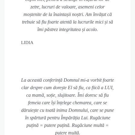
zetre, lucruri de valoare, asemeni celor
moștenite de la înaintașii noștri. Am învățat că
trebuie să fiu foarte atentă la lucrurile mici și să
îmi păstrez integritatea și acolo.
LIDIA
La această conferință Domnul mi-a vorbit foarte
clar despre cum dorește El să fiu, ca fiică a LUI,
ca mamă, soție, slujitoare. Îmi doresc să fiu
femeia care își înțelege chemarea, care se
dăruiește cu toată inima Domnului, care se pune
în spărtură pentru Împărăția Lui. Rugăciune
puțină = putere puțină. Rugăciune multă =
putere multă.