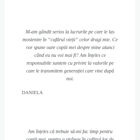
M-am gândit serios la lucrurile pe care le las
mostenire în “cufărul vieții” celor dragi mie. Ce
vor spune oare copiii mei despre mine atunci
când eu nu voi mai fi? Am înțeles ce
responsabile suntem cu privire la valorile pe
care le transmitem generației care vine după
noi.
DANIELA
Am înțeles că trebuie să-mi fac timp pentru
copiii mei, pentru a strânge în cufărul lor de