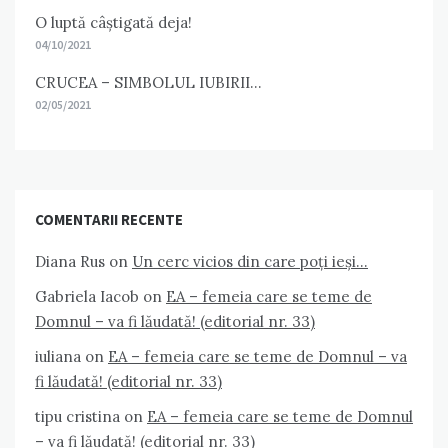
O luptă câștigată deja!
04/10/2021
CRUCEA – SIMBOLUL IUBIRII…
02/05/2021
COMENTARII RECENTE
Diana Rus
on
Un cerc vicios din care poți ieși…
Gabriela Iacob
on
EA – femeia care se teme de
Domnul – va fi lăudată! (editorial nr. 33)
iuliana
on
EA – femeia care se teme de Domnul – va
fi lăudată! (editorial nr. 33)
tipu cristina
on
EA – femeia care se teme de Domnul
– va fi lăudată! (editorial nr. 33)