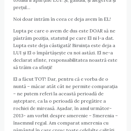
totului îi aparține LUI! Și, gândul, și alegerea și
prețul…
Noi doar intrăm în ceea ce deja avem în EL!
Lupta pe care o avem de dus este DOAR să ne
păstrăm poziția, statutul pe care El ni l-a dat.
Lupta este deja câstigată! Biruința este deja a
LUI și El o împărtășește cu noi astăzi. El ne-a
declarat sfinte, responsabilitatea noastră este
să trăim ca sfinții!
El a făcut TOT! Dar, pentru că e vorba de o
nuntă – măcar atât cât ne permite comparația
– ne putem referi la această perioadă de
așteptare, ca la o perioadă de pregătire a
rochiei de mireasă. Așadar, în anul următor-
2013- am vorbit despre smerenie – Smerenia –
însemnul regal. Am comparat smerenia cu
pământul în care cresc toate celelalte calități