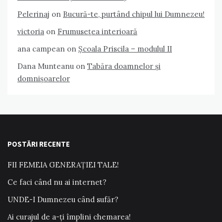
Pelerinaj
on
Bucură-te, purtând chipul lui Dumnezeu!
victoria
on
Frumusețea interioară
ana campean
on
Școala Priscila – modulul II
Dana Munteanu
on
Tabăra doamnelor și
domnișoarelor
POSTĂRI RECENTE
FII FEMEIA GENERAȚIEI TALE!
Ce faci când nu ai internet?
UNDE-I Dumnezeu când sufăr?
Ai curajul de a-ți împlini chemarea!