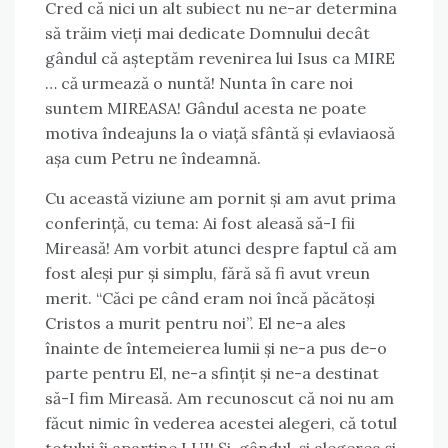
Cred că nici un alt subiect nu ne-ar determina
să trăim vieți mai dedicate Domnului decât
gândul că așteptăm revenirea lui Isus ca MIRE
… că urmează o nuntă! Nunta în care noi
suntem MIREASA! Gândul acesta ne poate
motiva îndeajuns la o viață sfântă și evlaviaosă
așa cum Petru ne îndeamnă.
Cu această viziune am pornit și am avut prima
conferință, cu tema: Ai fost aleasă să-I fii
Mireasă! Am vorbit atunci despre faptul că am
fost aleși pur și simplu, fără să fi avut vreun
merit. “Căci pe când eram noi încă păcătoși
Cristos a murit pentru noi”. El ne-a ales
înainte de întemeierea lumii și ne-a pus de-o
parte pentru El, ne-a sfințit și ne-a destinat
să-I fim Mireasă. Am recunoscut că noi nu am
făcut nimic în vederea acestei alegeri, că totul