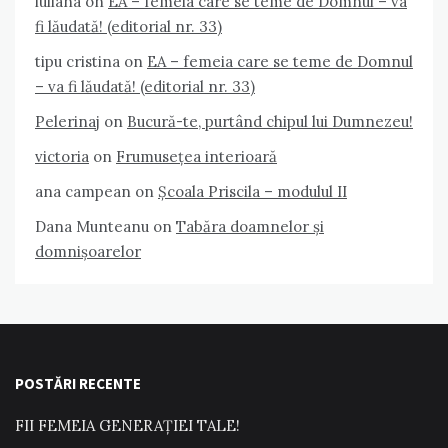
iuliana
on
EA – femeia care se teme de Domnul – va
fi lăudată! (editorial nr. 33)
tipu cristina
on
EA – femeia care se teme de Domnul
– va fi lăudată! (editorial nr. 33)
Pelerinaj
on
Bucură-te, purtând chipul lui Dumnezeu!
victoria
on
Frumusețea interioară
ana campean
on
Școala Priscila – modulul II
Dana Munteanu
on
Tabăra doamnelor și
domnișoarelor
POSTĂRI RECENTE
FII FEMEIA GENERAȚIEI TALE!