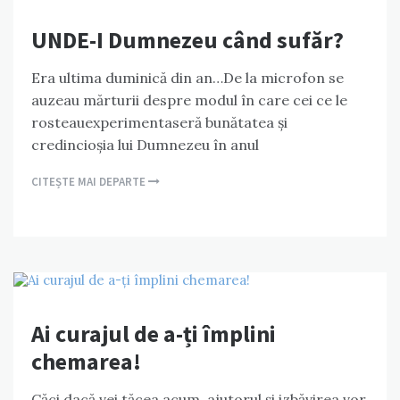
UNDE-I Dumnezeu când sufăr?
Era ultima duminică din an…De la microfon se
auzeau mărturii despre modul în care cei ce le
rosteauexperimentaseră bunătatea și
credincioșia lui Dumnezeu în anul
CITEȘTE MAI DEPARTE
Ai curajul de a-ți împlini
chemarea!
Căci dacă vei tăcea acum, ajutorul și izbăvirea vor