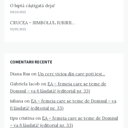
O luptă câștigată deja!
04/10/2021
CRUCEA – SIMBOLUL IUBIRII…
02/05/2021
COMENTARII RECENTE
Diana Rus
on
Un cerc vicios din care poți ieși…
Gabriela Iacob
on
EA – femeia care se teme de
Domnul – va fi lăudată! (editorial nr. 33)
iuliana
on
EA – femeia care se teme de Domnul – va
fi lăudată! (editorial nr. 33)
tipu cristina
on
EA – femeia care se teme de Domnul
– va fi lăudată! (editorial nr. 33)