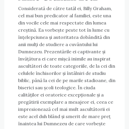
Considerată de către tatăl ei, Billy Graham,
cel mai bun predicator al familiei, este una
din vocile cele mai respectate din lumea
creștină. Ea vorbește peste tot în lume cu
înțelepciunea și autoritatea dobândită din
anii mulți de studiere a cuvântului lui
Dumnezeu. Prezentările ei captivante și
învățătura ei care mișcă inimile au inspirat
ascultători de toate categoriile, de la cei din
celulele închisorilor și întâlniri de studiu
biblic, până la cei de pe marile stadioane, din
biserici sau școli teologice. În ciuda
calităților ei oratorice excepționale și a
pregătirii exemplare a mesajeor ei, ceea ce
impresionează cel mai mult ascultătorii ei
este acel duh blând și smerit de mare preț
înaintea lui Dumnezeu de care vorbește