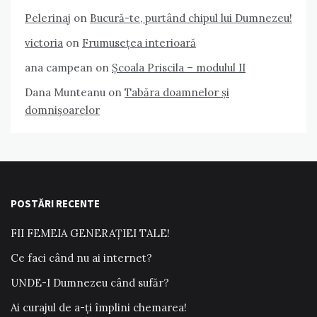
Pelerinaj
on
Bucură-te, purtând chipul lui Dumnezeu!
victoria
on
Frumusețea interioară
ana campean
on
Școala Priscila – modulul II
Dana Munteanu
on
Tabăra doamnelor și
domnișoarelor
POSTĂRI RECENTE
FII FEMEIA GENERAȚIEI TALE!
Ce faci când nu ai internet?
UNDE-I Dumnezeu când sufăr?
Ai curajul de a-ți împlini chemarea!