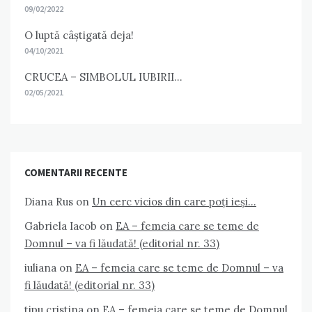
09/02/2022
O luptă câștigată deja!
04/10/2021
CRUCEA – SIMBOLUL IUBIRII…
02/05/2021
COMENTARII RECENTE
Diana Rus
on
Un cerc vicios din care poți ieși…
Gabriela Iacob
on
EA – femeia care se teme de
Domnul – va fi lăudată! (editorial nr. 33)
iuliana
on
EA – femeia care se teme de Domnul – va
fi lăudată! (editorial nr. 33)
tipu cristina
on
EA – femeia care se teme de Domnul