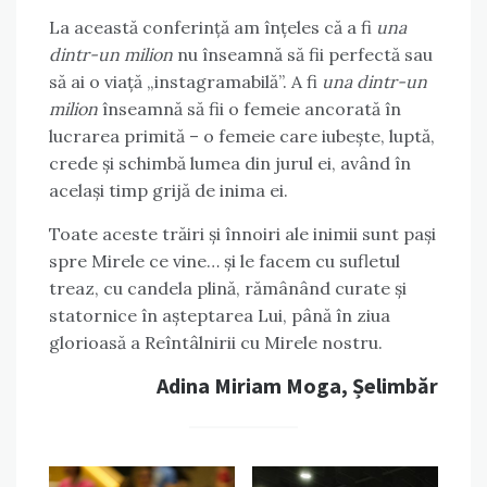
La această conferință am înțeles că a fi
una
dintr-un milion
nu înseamnă să fii perfectă sau
să ai o viață „instagramabilă”. A fi
una dintr-un
milion
înseamnă să fii o femeie ancorată în
lucrarea primită – o femeie care iubește, luptă,
crede și schimbă lumea din jurul ei, având în
același timp grijă de inima ei.
Toate aceste trăiri și înnoiri ale inimii sunt pași
spre Mirele ce vine… și le facem cu sufletul
treaz, cu candela plină, rămânând curate și
statornice în așteptarea Lui, până în ziua
glorioasă a Reîntâlnirii cu Mirele nostru.
Adina Miriam Moga, Șelimbăr