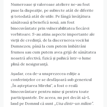
Numeroase și valoroase ateliere ne-au fost
puse la dispoziție, pe subiecte atât de diferite
și totodată atât de utile. Pe lângă învățătura
sănătoasă și benefică nouă, am fost
binecuvântate prin vulnerabilitatea fiecărei
vorbitoare. S-au atins aspecte importante ale
vieții de credință, de la discernerea vocii lui
Dumnezeu, până la cum putem îmbătrâni
frumos sau cum putem avea grijă de sănătatea
noastră afectivă, fizică și psihică într-o lume
plină de nesiguranță.
Așadar, cea de-a unsprezecea ediție a
conferințelor ce se desfășoară sub genericul
„În așteptarea Mirelui”, a fost o reală
binecuvântare pentru mine și pentru toate
participantele. De aceea, nu pot decât să-L
laud pe Domnul că sunt
„Una dintr-un milion”
.