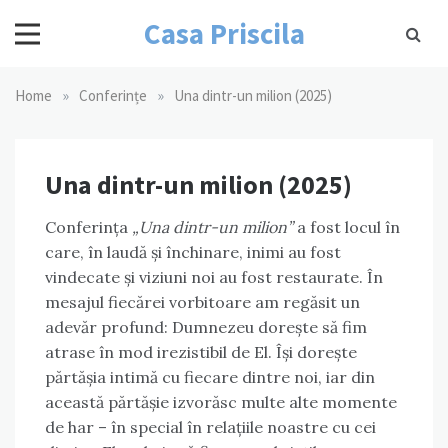
Skip
Casa Priscila
to
content
»
»
Home
Conferințe
Una dintr-un milion (2025)
Una dintr-un milion (2025)
Conferința
„Una dintr-un milion”
a fost locul în
care, în laudă și închinare, inimi au fost
vindecate și viziuni noi au fost restaurate. În
mesajul fiecărei vorbitoare am regăsit un
adevăr profund: Dumnezeu dorește să fim
atrase în mod irezistibil de El. Își dorește
părtășia intimă cu fiecare dintre noi, iar din
această părtășie izvorăsc multe alte momente
de har – în special în relațiile noastre cu cei