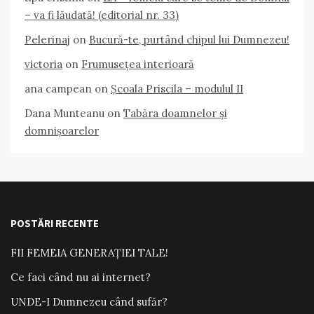
– va fi lăudată! (editorial nr. 33)
Pelerinaj
on
Bucură-te, purtând chipul lui Dumnezeu!
victoria
on
Frumusețea interioară
ana campean
on
Școala Priscila – modulul II
Dana Munteanu
on
Tabăra doamnelor și
domnișoarelor
POSTĂRI RECENTE
FII FEMEIA GENERAȚIEI TALE!
Ce faci când nu ai internet?
UNDE-I Dumnezeu când sufăr?