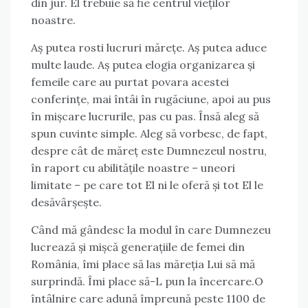
din jur. El trebuie să fie centrul vieților
noastre.
Aș putea rosti lucruri mărețe. Aș putea aduce
multe laude. Aș putea elogia organizarea și
femeile care au purtat povara acestei
conferințe, mai întâi în rugăciune, apoi au pus
în mișcare lucrurile, pas cu pas. Însă aleg să
spun cuvinte simple. Aleg să vorbesc, de fapt,
despre cât de măreț este Dumnezeul nostru,
în raport cu abilitățile noastre – uneori
limitate – pe care tot El ni le oferă și tot El le
desăvârșește.
Când mă gândesc la modul în care Dumnezeu
lucrează și mișcă generațiile de femei din
România, îmi place să las măreția Lui să mă
surprindă. Îmi place să-L pun la încercare.O
întâlnire care adună împreună peste 1100 de