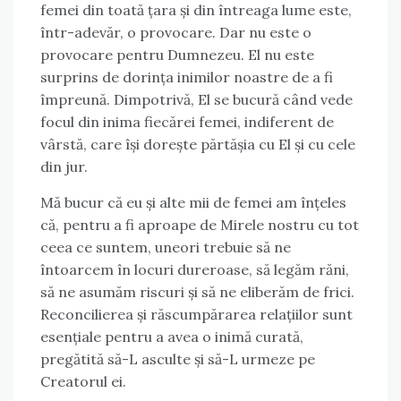
femei din toată țara și din întreaga lume este,
într-adevăr, o provocare. Dar nu este o
provocare pentru Dumnezeu. El nu este
surprins de dorința inimilor noastre de a fi
împreună. Dimpotrivă, El se bucură când vede
focul din inima fiecărei femei, indiferent de
vârstă, care își dorește părtășia cu El și cu cele
din jur.
Mă bucur că eu și alte mii de femei am înțeles
că, pentru a fi aproape de Mirele nostru cu tot
ceea ce suntem, uneori trebuie să ne
întoarcem în locuri dureroase, să legăm răni,
să ne asumăm riscuri și să ne eliberăm de frici.
Reconcilierea și răscumpărarea relațiilor sunt
esențiale pentru a avea o inimă curată,
pregătită să-L asculte și să-L urmeze pe
Creatorul ei.